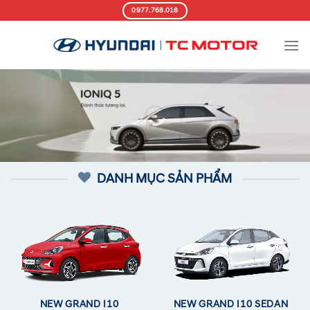
Skip
0977.768.018
to
content
DANH MỤC SẢN PHẨM
NEW GRAND I10
NEW GRAND I10 SEDAN