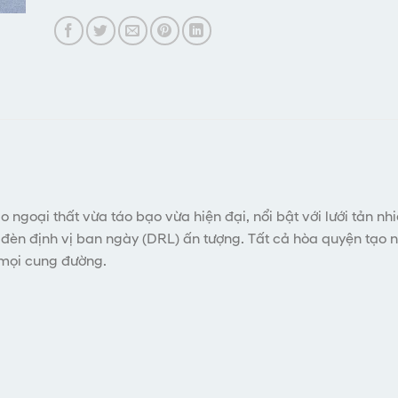
goại thất vừa táo bạo vừa hiện đại, nổi bật với lưới tản nh
đèn định vị ban ngày (DRL) ấn tượng. Tất cả hòa quyện tạo
 mọi cung đường.