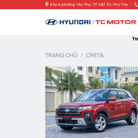
Skip
Khu 4 phường Vân Phú, TP Việt Trì, Phú Thọ
to
content
Tr
TRANG CHỦ
/
CRETA