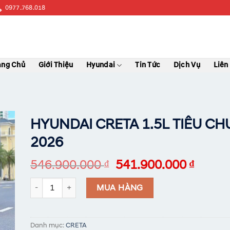
0977.768.018
ang Chủ
Giới Thiệu
Hyundai
Tin Tức
Dịch Vụ
Liên
HYUNDAI CRETA 1.5L TIÊU C
2026
546.900.000
541.900.000
₫
₫
HYUNDAI CRETA 1.5L TIÊU CHUẨN CBU 2026 số lượng
MUA HÀNG
Danh mục:
CRETA