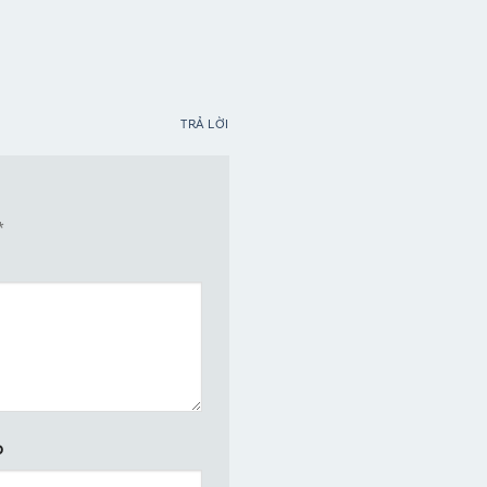
TRẢ LỜI
*
b