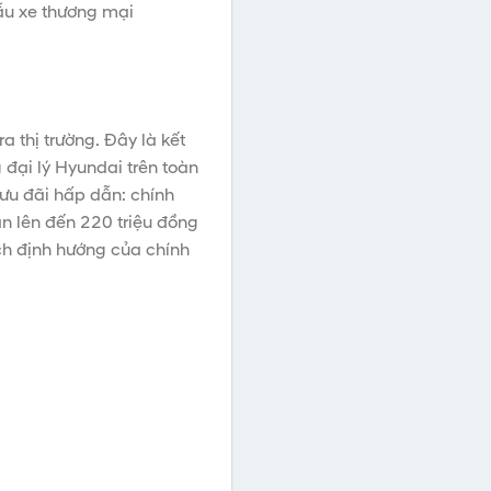
ẫu xe thương mại
thị trường. Đây là kết
đại lý Hyundai trên toàn
 ưu đãi hấp dẫn: chính
n lên đến 220 triệu đồng
ách định hướng của chính