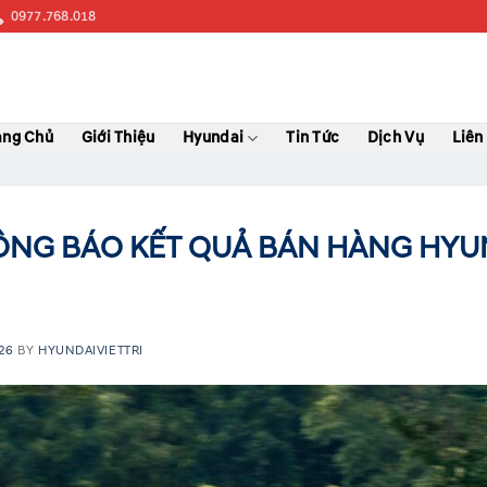
0977.768.018
ang Chủ
Giới Thiệu
Hyundai
Tin Tức
Dịch Vụ
Liên
ÔNG BÁO KẾT QUẢ BÁN HÀNG HYU
26
BY
HYUNDAIVIETTRI