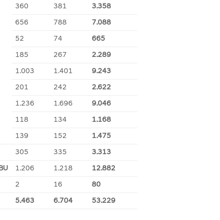
360
381
3.358
656
788
7.088
52
74
665
185
267
2.289
1.003
1.401
9.243
201
242
2.622
1.236
1.696
9.046
118
134
1.168
139
152
1.475
305
335
3.313
BU
1.206
1.218
12.882
2
16
80
5.463
6.704
53.229