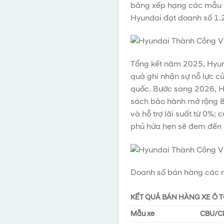
bảng xếp hạng các mẫu x
Hyundai đạt doanh số 1.2
Tổng kết năm 2025, Hyund
quả ghi nhận sự nỗ lực c
quốc. Bước sang 2026, Hy
sách bảo hành mở rộng 8 
và hỗ trợ lãi suất từ 0%;
phủ hứa hẹn sẽ đem đến 
Doanh số bán hàng các m
KẾT QUẢ BÁN HÀNG XE Ô 
Mẫu xe
CBU/C