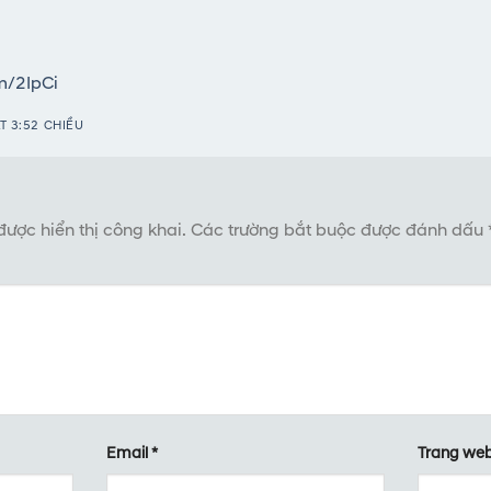
:
fm/2IpCi
T 3:52 CHIỀU
ược hiển thị công khai.
Các trường bắt buộc được đánh dấu
Email
*
Trang we