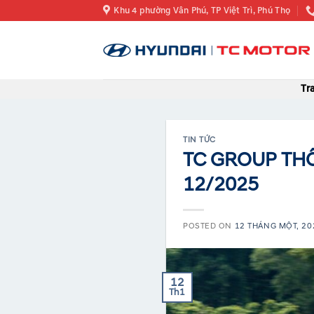
Skip
Khu 4 phường Vân Phú, TP Việt Trì, Phú Thọ
to
content
Tr
TIN TỨC
TC GROUP TH
12/2025
POSTED ON
12 THÁNG MỘT, 20
12
Th1