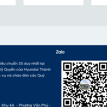
Zalo
iêu chuẩn 3S duy nhất tại
ý Uỷ Quyền của Hyundai Thành
c vụ và chào đón các Quý
 Khu 4A - Phường Vân Phú -